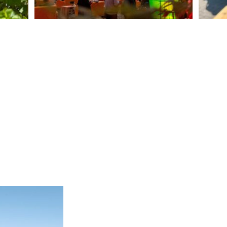
Weihnachtsfeier,
Diner-Varité &