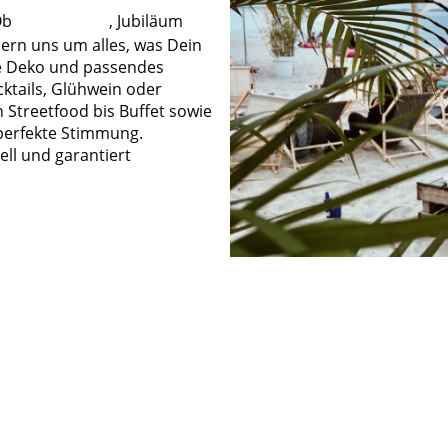
Ob
Sommerfest
, Jubiläum
rn uns um alles, was Dein
e Deko und passendes
ktails, Glühwein oder
n Streetfood bis Buffet sowie
 perfekte Stimmung.
ell und garantiert
RAGEN