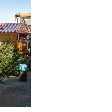
Dein Eigener
Weihnachtsmarkt
Lass uns gemeinsam ein unvergessliches
Firmenweihnachtsfeier gestalten. I
n For
Diner-Varietés, bei dem exquisite Spe
Unterhaltung aufeinandertreffen
, oder
Weihnachtsmarkt, mit vielen Bastelange
Familie und winterliche Speisen, der ei
schafft – wir sorgen dafür, dass deine F
des Jahres wird. Genieße eine fesselnd
Weihnachtszauber und Teambuilding, 
jeden Detail kümmern und deine indiv
berücksichtigen. Mach diese Saison zu